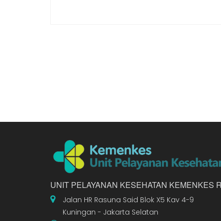
UNIT PELAYANAN KESEHATAN KEMENKES R
Jalan HR Rasuna Said Blok X5 Kav 4-9
Kuningan - Jakarta Selatan