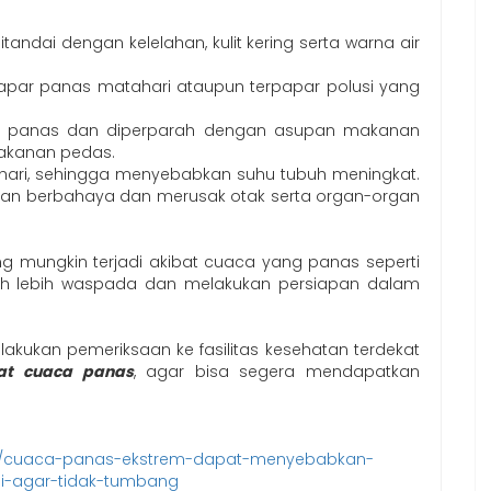
 ditandai dengan kelelahan, kulit kering serta warna air
erpapar panas matahari ataupun terpapar polusi yang
ng panas dan diperparah dengan asupan makanan
makanan pedas.
ahari, sehingga menyebabkan suhu tubuh meningkat.
an berbahaya dan merusak otak serta organ-organ
 mungkin terjadi akibat cuaca yang panas seperti
auh lebih waspada dan melakukan persiapan dalam
 lakukan pemeriksaan ke fasilitas kesehatan terdekat
bat cuaca panas
, agar bisa segera mendapatkan
1574/cuaca-panas-ekstrem-dapat-menyebabkan-
si-agar-tidak-tumbang