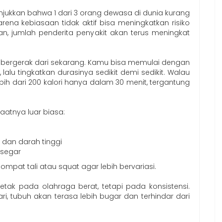
jukkan bahwa 1 dari 3 orang dewasa di dunia kurang
karena kebiasaan tidak aktif bisa meningkatkan risiko
kan, jumlah penderita penyakit akan terus meningkat
lai bergerak dari sekarang. Kamu bisa memulai dengan
, lalu tingkatkan durasinya sedikit demi sedikit. Walau
lebih dari 200 kalori hanya dalam 30 menit, tergantung
faatnya luar biasa:
 dan darah tinggi
 segar
ompat tali atau squat agar lebih bervariasi.
letak pada olahraga berat, tetapi pada konsistensi.
ri, tubuh akan terasa lebih bugar dan terhindar dari