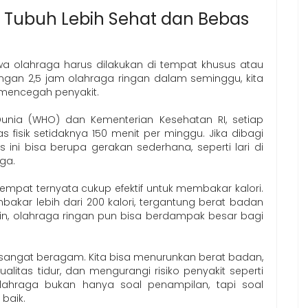
 Tubuh Lebih Sehat dan Bebas
wa olahraga harus dilakukan di tempat khusus atau
ngan 2,5 jam olahraga ringan dalam seminggu, kita
 mencegah penyakit.
 Dunia (WHO) dan Kementerian Kesehatan RI, setiap
 fisik setidaknya 150 menit per minggu. Jika dibagi
tas ini bisa berupa gerakan sederhana, seperti lari di
gga.
 tempat ternyata cukup efektif untuk membakar kalori.
akar lebih dari 200 kalori, tergantung berat badan
in, olahraga ringan pun bisa berdampak besar bagi
a sangat beragam. Kita bisa menurunkan berat badan,
litas tidur, dan mengurangi risiko penyakit seperti
, olahraga bukan hanya soal penampilan, tapi soal
baik.