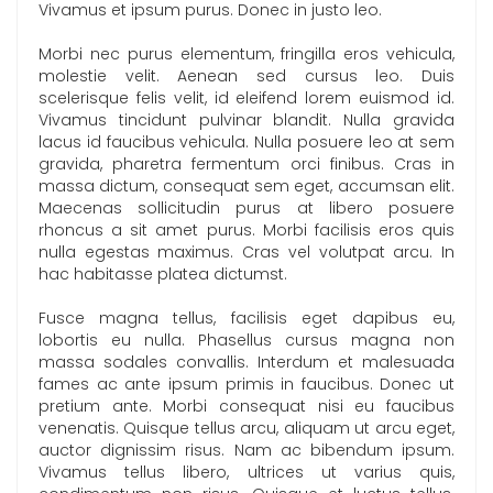
Vivamus et ipsum purus. Donec in justo leo.
Morbi nec purus elementum, fringilla eros vehicula,
molestie velit. Aenean sed cursus leo. Duis
scelerisque felis velit, id eleifend lorem euismod id.
Vivamus tincidunt pulvinar blandit. Nulla gravida
lacus id faucibus vehicula. Nulla posuere leo at sem
gravida, pharetra fermentum orci finibus. Cras in
massa dictum, consequat sem eget, accumsan elit.
Maecenas sollicitudin purus at libero posuere
rhoncus a sit amet purus. Morbi facilisis eros quis
nulla egestas maximus. Cras vel volutpat arcu. In
hac habitasse platea dictumst.
Fusce magna tellus, facilisis eget dapibus eu,
lobortis eu nulla. Phasellus cursus magna non
massa sodales convallis. Interdum et malesuada
fames ac ante ipsum primis in faucibus. Donec ut
pretium ante. Morbi consequat nisi eu faucibus
venenatis. Quisque tellus arcu, aliquam ut arcu eget,
auctor dignissim risus. Nam ac bibendum ipsum.
Vivamus tellus libero, ultrices ut varius quis,