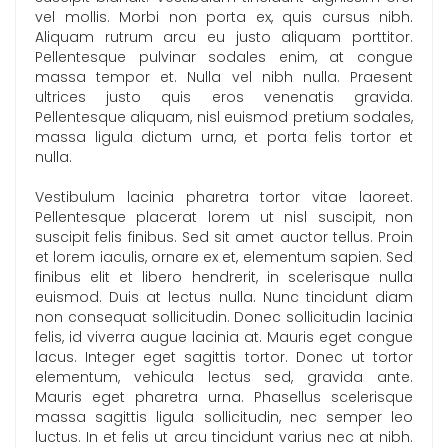
vel mollis. Morbi non porta ex, quis cursus nibh.
Aliquam rutrum arcu eu justo aliquam porttitor.
Pellentesque pulvinar sodales enim, at congue
massa tempor et. Nulla vel nibh nulla. Praesent
ultrices justo quis eros venenatis gravida.
Pellentesque aliquam, nisl euismod pretium sodales,
massa ligula dictum urna, et porta felis tortor et
nulla.
Vestibulum lacinia pharetra tortor vitae laoreet.
Pellentesque placerat lorem ut nisl suscipit, non
suscipit felis finibus. Sed sit amet auctor tellus. Proin
et lorem iaculis, ornare ex et, elementum sapien. Sed
finibus elit et libero hendrerit, in scelerisque nulla
euismod. Duis at lectus nulla. Nunc tincidunt diam
non consequat sollicitudin. Donec sollicitudin lacinia
felis, id viverra augue lacinia at. Mauris eget congue
lacus. Integer eget sagittis tortor. Donec ut tortor
elementum, vehicula lectus sed, gravida ante.
Mauris eget pharetra urna. Phasellus scelerisque
massa sagittis ligula sollicitudin, nec semper leo
luctus. In et felis ut arcu tincidunt varius nec at nibh.