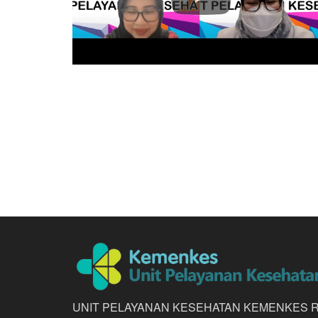
Kelas Edukasi 2021 : Tema Giz
er Gigi Di
Seimbang Untuk Penderita GERD
Saat Puasa
UNIT PELAYANAN KESEHATAN KEMENKES R