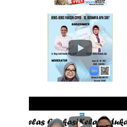
 Anak Dan
Maklumat Pelayanan UPK Kemenk
i PTM"
is Vaksin
Kelas Edukasi "Vaksinasi COVID 
a Sih?"
Untuk Ibu Hamil Dan Anak - An