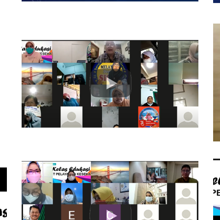
Hasil Survey Kepuasan Pelanggan
es RI
Periode 2020-2021 Unit Pelayanan
Kesehatan RI
15 Oct 2021 16:30
- 19
Profil Unit Pelayanan Kesehatan
ak"
Kementerian Kesehatan RI
02 Sep 2021 16:40