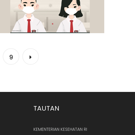
9
1 Foto | 19 Jan 2022 13:35
3
TAUTAN
KEMENTERIAN KESEHATAN RI