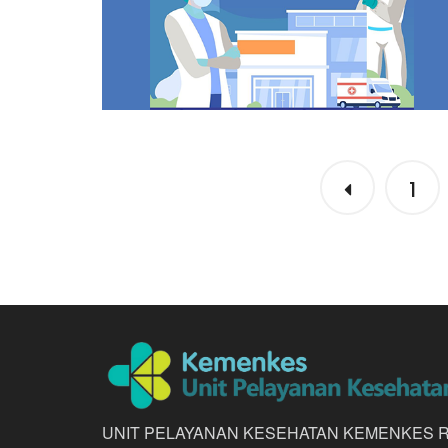
n Menerima
1
10 Vaksin Yang Sudah Mendapa
syarakat
Izin Dari BPOM
UNIT PELAYANAN KESEHATAN KEMENKES R