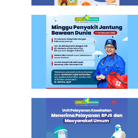
Hitam Pada
Waspada Gangguan Mental D
ang
Perilaku Akibat Kerja
g Bawaan
Selamat Hari Kanker Sedunia 2